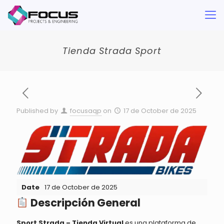
Tienda Strada Sport
Published by
focusaqp
on
17 de October de 2025
Date
17 de October de 2025
Descripción General
Sport Strada – Tienda Virtual
es una plataforma de