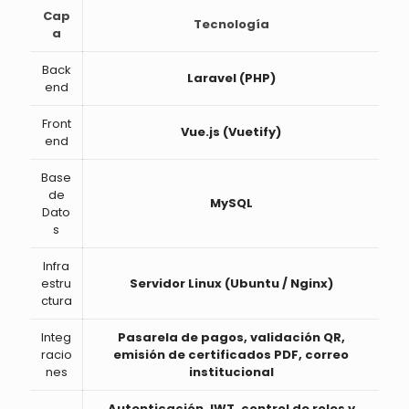
Cap
Tecnología
a
Back
Laravel (PHP)
end
Front
Vue.js (Vuetify)
end
Base
de
MySQL
Dato
s
Infra
estru
Servidor Linux (Ubuntu / Nginx)
ctura
Integ
Pasarela de pagos, validación QR,
racio
emisión de certificados PDF, correo
nes
institucional
Autenticación JWT, control de roles y