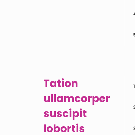
Tation
1
ullamcorper
suscipit
lobortis