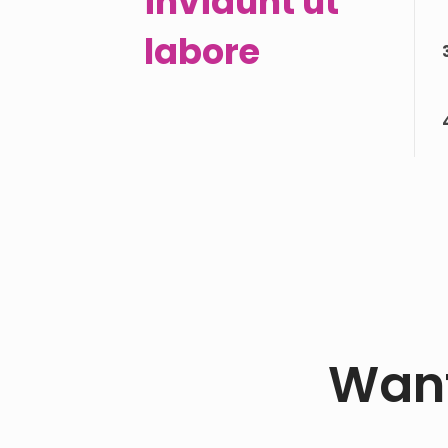
invidunt ut
labore
Want