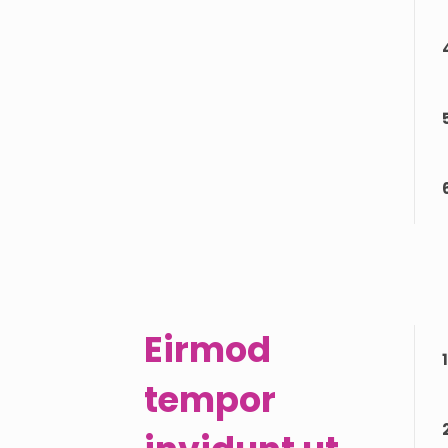
Eirmod
1
tempor