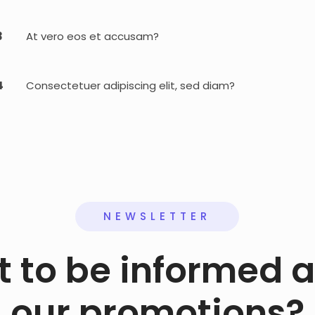
3
At vero eos et accusam?
4
Consectetuer adipiscing elit, sed diam?
NEWSLETTER
 to be informed 
our promotions?